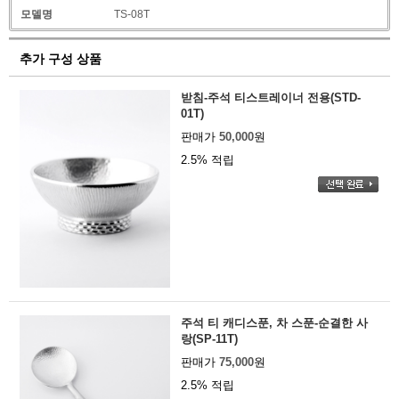
모델명
TS-08T
추가 구성 상품
받침-주석 티스트레이너 전용(STD-
01T)
판매가
50,000
원
2.5% 적립
주석 티 캐디스푼, 차 스푼-순결한 사
랑(SP-11T)
판매가
75,000
원
2.5% 적립