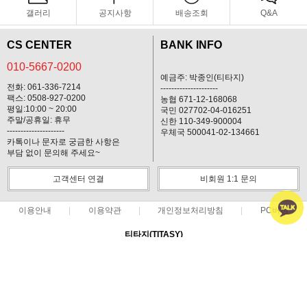
갤러리
공지사항
배송조회
Q&A
CS CENTER
BANK INFO
010-5667-0200
예금주: 박종인(티타지)
전화: 061-336-7214
---------------------
팩스: 0508-927-0200
농협 671-12-168068
평일:10:00 ~ 20:00
국민 027702-04-016251
주말/공휴일: 휴무
신한 110-349-900004
---------------------
우체국 500041-02-134661
카톡이나 문자로 궁금한 사항은
부담 없이 문의해 주세요~
고객센터 연결
비회원 1:1 문의
이용안내
이용약관
개인정보처리방침
PC버전
티타지(TITASY)
대표 : 박종인 ㅣ 개인정보 보호 책임자 : 박종인
사업자 등록번호 : 412-03-74439
통신판매업신고번호 : 제 2013-전남나주-3 호
전화 : 010-5667-0200 ㅣ 팩스 : 0508-927-0200
주소 : 전남 나주시 불로길 9(운곡동52-3)