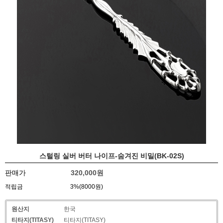
스털링 실버 버터 나이프-숨겨진 비밀(BK-02S)
판매가
320,000
원
적립금
3%(8000원)
원산지
한국
티타지(TITASY)
티타지(TITASY)