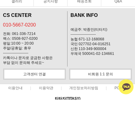
갤러리
공지사항
배송조회
Q&A
CS CENTER
BANK INFO
010-5667-0200
예금주: 박종인(티타지)
전화: 061-336-7214
---------------------
팩스: 0508-927-0200
농협 671-12-168068
평일:10:00 ~ 20:00
국민 027702-04-016251
주말/공휴일: 휴무
신한 110-349-900004
---------------------
우체국 500041-02-134661
카톡이나 문자로 궁금한 사항은
부담 없이 문의해 주세요~
고객센터 연결
비회원 1:1 문의
이용안내
이용약관
개인정보처리방침
PC버전
티타지(TITASY)
대표 : 박종인 ㅣ 개인정보 보호 책임자 : 박종인
사업자 등록번호 : 412-03-74439
통신판매업신고번호 : 제 2013-전남나주-3 호
전화 : 010-5667-0200 ㅣ 팩스 : 0508-927-0200
주소 : 전남 나주시 불로길 9(운곡동52-3)
COPYRIGHT(C)티타지(TITASY) ALL RIGHTS RESERVED.