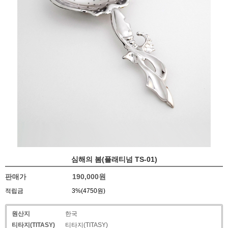
심해의 봄(플래티넘 TS-01)
판매가
190,000
원
적립금
3%(4750원)
원산지
한국
티타지(TITASY)
티타지(TITASY)