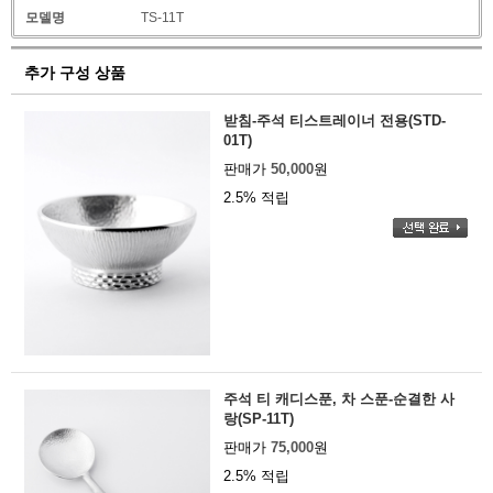
모델명
TS-11T
추가 구성 상품
받침-주석 티스트레이너 전용(STD-
01T)
판매가
50,000
원
2.5% 적립
주석 티 캐디스푼, 차 스푼-순결한 사
랑(SP-11T)
판매가
75,000
원
2.5% 적립