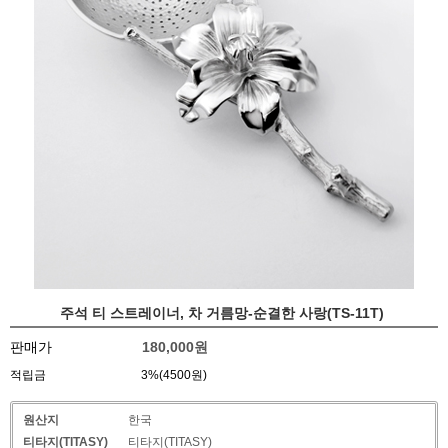
주석 티 스트레이너, 차 거름망-순결한 사랑(TS-11T)
판매가
180,000
원
적립금
3%(4500원)
원산지
한국
티타지(TITASY)
티타지(TITASY)