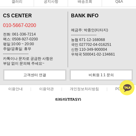
갤러리
공지사항
배송조회
Q&A
CS CENTER
BANK INFO
010-5667-0200
예금주: 박종인(티타지)
전화: 061-336-7214
---------------------
팩스: 0508-927-0200
농협 671-12-168068
평일:10:00 ~ 20:00
국민 027702-04-016251
주말/공휴일: 휴무
신한 110-349-900004
---------------------
우체국 500041-02-134661
카톡이나 문자로 궁금한 사항은
부담 없이 문의해 주세요~
고객센터 연결
비회원 1:1 문의
이용안내
이용약관
개인정보처리방침
PC버전
티타지(TITASY)
대표 : 박종인 ㅣ 개인정보 보호 책임자 : 박종인
사업자 등록번호 : 412-03-74439
통신판매업신고번호 : 제 2013-전남나주-3 호
전화 : 010-5667-0200 ㅣ 팩스 : 0508-927-0200
주소 : 전남 나주시 불로길 9(운곡동52-3)
COPYRIGHT(C)티타지(TITASY) ALL RIGHTS RESERVED.