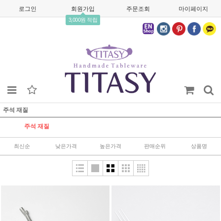
로그인
회원가입
주문조회
마이페이지
3,000원 적립
주석 재질
주석 재질
최신순
낮은가격
높은가격
판매순위
상품명