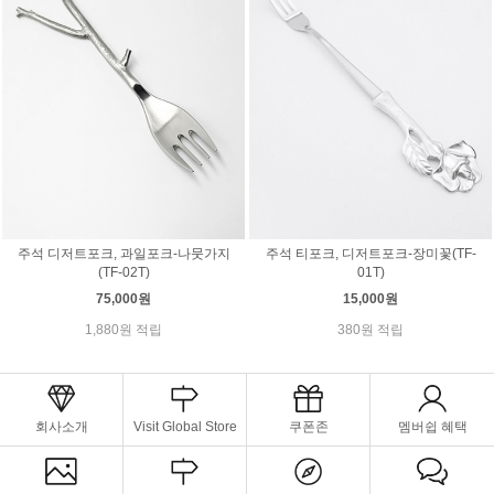
주석 디저트포크, 과일포크-나뭇가지
주석 티포크, 디저트포크-장미꽃(TF-
(TF-02T)
01T)
75,000원
15,000원
1,880원 적립
380원 적립
회사소개
Visit Global Store
쿠폰존
멤버쉽 혜택