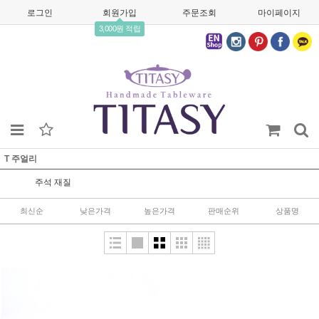
로그인
회원가입
주문조회
마이페이지
3,000원 적립
T 주얼리
주석 재질
최신순
낮은가격
높은가격
판매순위
상품명