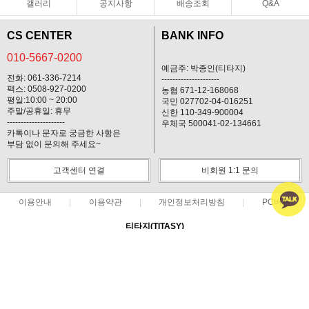
갤러리
공지사항
배송조회
Q&A
CS CENTER
BANK INFO
010-5667-0200
예금주: 박종인(티타지)
전화: 061-336-7214
---------------------
팩스: 0508-927-0200
농협 671-12-168068
평일:10:00 ~ 20:00
국민 027702-04-016251
주말/공휴일: 휴무
신한 110-349-900004
---------------------
우체국 500041-02-134661
카톡이나 문자로 궁금한 사항은
부담 없이 문의해 주세요~
고객센터 연결
비회원 1:1 문의
이용안내
이용약관
개인정보처리방침
PC버전
티타지(TITASY)
대표 : 박종인 ㅣ 개인정보 보호 책임자 : 박종인
사업자 등록번호 : 412-03-74439
통신판매업신고번호 : 제 2013-전남나주-3 호
전화 : 010-5667-0200 ㅣ 팩스 : 0508-927-0200
주소 : 전남 나주시 불로길 9(운곡동52-3)
COPYRIGHT(C)티타지(TITASY) ALL RIGHTS RESERVED.